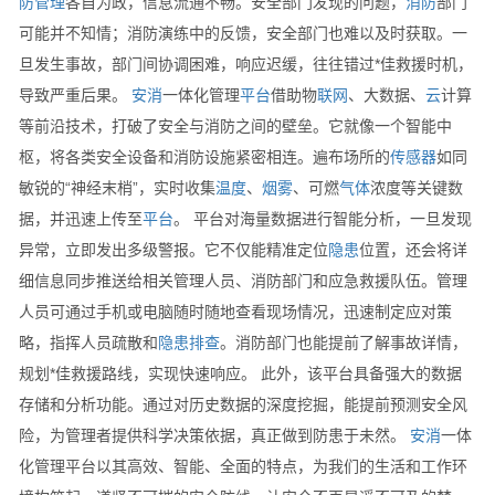
防
管理
各自为政，信息流通不畅。安全部门发现的问题，
消防
部门
可能并不知情；消防演练中的反馈，安全部门也难以及时获取。一
旦发生事故，部门间协调困难，响应迟缓，往往错过*佳救援时机，
导致严重后果。
安消
一体化管理
平台
借助物
联网
、大数据、
云
计算
等前沿技术，打破了安全与消防之间的壁垒。它就像一个智能中
枢，将各类安全设备和消防设施紧密相连。遍布场所的
传感器
如同
敏锐的“神经末梢”，实时收集
温度
、
烟雾
、可燃
气体
浓度等关键数
据，并迅速上传至
平台
。 平台对海量数据进行智能分析，一旦发现
异常，立即发出多级警报。它不仅能精准定位
隐患
位置，还会将详
细信息同步推送给相关管理人员、消防部门和应急救援队伍。管理
人员可通过手机或电脑随时随地查看现场情况，迅速制定应对策
略，指挥人员疏散和
隐患
排查
。消防部门也能提前了解事故详情，
规划*佳救援路线，实现快速响应。 此外，该平台具备强大的数据
存储和分析功能。通过对历史数据的深度挖掘，能提前预测安全风
险，为管理者提供科学决策依据，真正做到防患于未然。
安消
一体
化管理平台以其高效、智能、全面的特点，为我们的生活和工作环