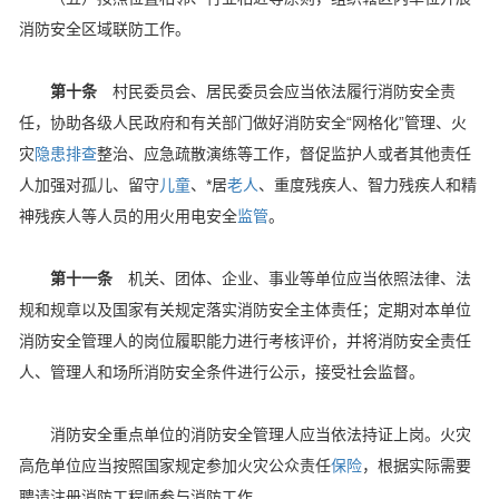
消防安全区域联防工作。
第十条
村民委员会、居民委员会应当依法履行消防安全责
任，协助各级人民政府和有关部门做好消防安全“网格化”管理、火
灾
隐患
排查
整治、应急疏散演练等工作，督促监护人或者其他责任
人加强对孤儿、留守
儿童
、*居
老人
、重度残疾人、智力残疾人和精
神残疾人等人员的用火用电安全
监管
。
第十一条
机关、团体、企业、事业等单位应当依照法律、法
规和规章以及国家有关规定落实消防安全主体责任；定期对本单位
消防安全管理人的岗位履职能力进行考核评价，并将消防安全责任
人、管理人和场所消防安全条件进行公示，接受社会监督。
消防安全重点单位的消防安全管理人应当依法持证上岗。火灾
高危单位应当按照国家规定参加火灾公众责任
保险
，根据实际需要
聘请注册消防工程师参与消防工作。