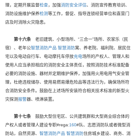
理，定期开展监督
检查
，加强
消防安全评估
、消防宣传教育培训、
消防设施维护保养
检测
等工作，督促、指导连锁经营单位和直营门
店及时消除火灾隐患。
第十六条
老旧建筑、小型场所、“三合一”场所、农家乐（民
宿）、老年公
智慧消防产品
智慧消防
寓、养老院、福利院、居民住
宅以及电动自行车、电动摩托车停放
充电
场所的产权人、管理人和
使用人应当承担相应的消防安全主体责任，按照消防技术标准配备
必要的消防设施、器材并定期维护保养，加强用火用电用气安全管
理，杜绝违规储存、使用易燃易爆危险品等违法行为，确保场所符
合消防安全条件。鼓励在上述场所安装符合相关技术标准的新型火
灾探测
报警
器、喷淋装置。
第十七条
鼓励大型住宅区、公共建筑群和大型商业综合体的
产权人或者管理人建设专职#rega:
160
#队、志愿消防队或者微型消
防站，自然资源、
智慧消防产品
智慧消防
住房城乡建设、商务、消