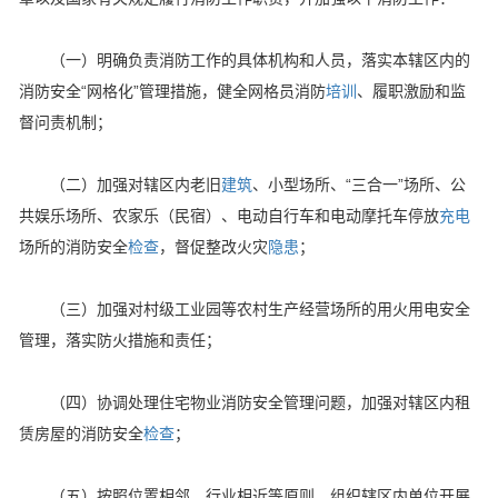
（一）明确负责消防工作的具体机构和人员，落实本辖区内的
消防安全“网格化”管理措施，健全网格员消防
培训
、履职激励和监
督问责机制；
（二）加强对辖区内老旧
建筑
、小型场所、“三合一”场所、公
共娱乐场所、农家乐（民宿）、电动自行车和电动摩托车停放
充电
场所的消防安全
检查
，督促整改火灾
隐患
；
（三）加强对村级工业园等农村生产经营场所的用火用电安全
管理，落实防火措施和责任；
（四）协调处理住宅物业消防安全管理问题，加强对辖区内租
赁房屋的消防安全
检查
；
（五）按照位置相邻、行业相近等原则，组织辖区内单位开展