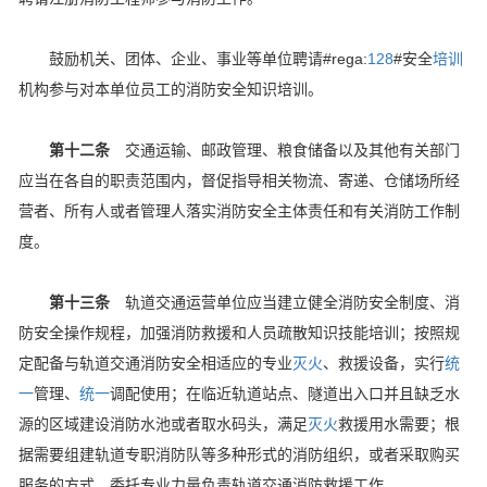
鼓励机关、团体、企业、事业等单位聘请#rega:
128
#安全
培训
机构参与对本单位员工的消防安全知识培训。
第十二条
交通运输、邮政管理、粮食储备以及其他有关部门
应当在各自的职责范围内，督促指导相关物流、寄递、仓储场所经
营者、所有人或者管理人落实消防安全主体责任和有关消防工作制
度。
第十三条
轨道交通运营单位应当建立健全消防安全制度、消
防安全操作规程，加强消防救援和人员疏散知识技能培训；按照规
定配备与轨道交通消防安全相适应的专业
灭火
、救援设备，实行
统
一
管理、
统一
调配使用；在临近轨道站点、隧道出入口并且缺乏水
源的区域建设消防水池或者取水码头，满足
灭火
救援用水需要；根
据需要组建轨道专职消防队等多种形式的消防组织，或者采取购买
服务的方式，委托专业力量负责轨道交通消防救援工作。