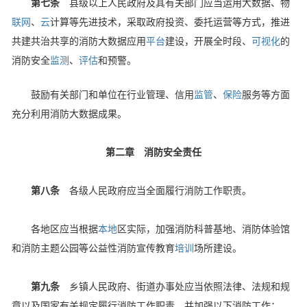
第七条
县级以上人民政府及其有关部门应当运用大数据、物
联网
、
云
计算等先进技术，采取政府投资、委托运营等方式，推进
共建共治共享的消防大数据应用
平台
建设，开展全时段、
可视化
的
消防安全
监测
、
评估
和预警。
鼓励有关部门和单位在行业管理、信用
监管
、
保险
服务等方面
充分利用消防大数据成果。
第二章 消防安全责任
第八条
各级人民政府应当全面履行消防工作职责。
各地区应当根据
本地
区实际，加强消防科普基地、消防体验馆
和消防主题公园等公益性消防宣传教育
培训
场所建设。
第九条
乡镇人民政府、街道办事处应当依照法律、法规和规
章以及国家有关规定履行消防工作职责，并加强以下消防工作：