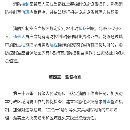
消防
控制
室管理人员应当熟练掌握控制设施设备操作，熟悉消
防控制室
值班
应急程序，并依法履行相关设施设备管理岗位职责。
消防控制室应当按照规定实行24小时
值班
制度，每班不少于2
人，
值班
人员应当持有消防控制室操作职业资格证书。能够通过城
市消防
远程
监控系统实现
远程
操作消防控制室所有控制功能的，消
防控制室应当保证至少有1名持有消防控制室操作职业资格证书的人
员值班。
第四章 监督检查
第三十五条
各级人民政府应当落实消防工作责任制，加强对
本行政区域消防工作的督促检查；建立常态化火灾隐患
排查
整治机
制，加强对违章建筑、“三合一”场所等火灾高风险场所的专项治
理，落实重大火灾隐患和区域性火灾隐患整治责任。