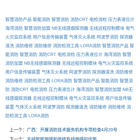
智慧消防产品
智能消防
智慧消防
消防CRT
电检消检
压力表液位计
海湾消防
智慧消防加盟
NB无线感烟探测器
无线远程控制模块
电气
火灾监控系统
用户信息传输装置
气体灭火系统
阿波罗消防
探测器
清洗
消防维修
消防维修
消防检测工具
LORA消防
智慧消防产品
智
能消防
智慧消防
消防CRT
电检消检
压力表液位计
海湾消防
智慧
消防加盟
NB无线感烟探测器
无线远程控制模块
电气火灾监控系统
用户信息传输装置
气体灭火系统
阿波罗消防
探测器清洗
消防维修
消防维修
消防检测工具
LORA消防
智慧消防产品
智能消防
智慧消
防
消防CRT
电检消检
压力表液位计
海湾消防
智慧消防加盟
NB无
线感烟探测器
无线远程控制模块
电气火灾监控系统
用户信息传输
装置
气体灭火系统
阿波罗消防
探测器清洗
消防维修
消防维修
消
防检测工具
LORA消防
上一个：
广西：开展消防技术服务机构专项检查4月20号
下一个：
无线智能烟感和传统有线烟感的优势