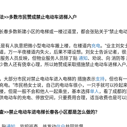
法>>多数市民赞成禁止电动车进梯入户
长春多数新建小区的电梯或一楼过道里，都会张贴关于“禁止电动
还是有人执意把微小型电动车搬上楼，在楼道内
充电
。”业主刘女
道，万一半夜楼道内失火，后果不堪设想。刘女士告诉记者，很
业
服务人员反映，但物业服务人员除了贴
通知
、劝说、向
消防
等
少数人还有侥幸心理，所以她赞成采取措施禁止电动车进梯入户
，大部分市民对禁止电动车进入电梯的
措施
表示
支持
，但也有一
充电。”市民杨女士说，自己的电动车很小，一只手就可以拎起
楼，但是一般不会和他人一起乘坐，基本选择
单人
，看了成都的
供电动车的充电、停放空间，只要费用合理，适当收费也是可以
查>>禁止电动车进电梯长春各小区都是怎么做的？
：贴
通知
、监控巡查，并发动
住户
共同监督