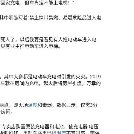
回家充电，但车肯定不能上电梯！”
其中明确写着“禁止携带易燃、易爆危险品进入电
吓死人了，以后我要是看见有人推电动车进入电
看见有业主推电动车进入电梯。
其中大多都是电动车充电时引发的火灾。2019
动车就在房间内充电，起火后将房屋引燃。万幸的
两点，即火场
温度
和毒烟。数据显示，仅需3分
个房间。
去
专卖店
购置原装充电器和电池，使充电器
电压
拆卸维修。电动车充电环境
温度
不宜过高，需保