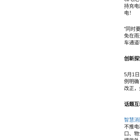
持充电
电！
“同时
免在雨
车通道
创新探
5月1
例明确
改正，
话题互
智慧消
不推电
口、物