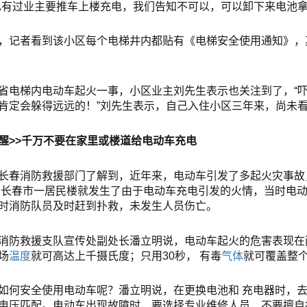
也有过业主要推车上楼充电，我们告知不可以，可以卸下来电池拿
，记者看到该小区每个电梯井内都贴有《电梯安全使用通知》，
省电梯内电动车起火一事，小区业主刘先生表示也关注到了，“
肯定会躲得远远的！”刘先生表示，自己入住小区三年来，尚未
醒>>千万不要在家里或楼道给电动车充电
长春消防救援部门了解到，近年来，电动车引发了多起火灾事故，
，
长春市
一居民楼就发生了由于电动车充电引发的火情，当时电
时消防队员及时赶到扑救，未发生人员伤亡。
消防救援支队宣传处副处长潘立明说，电动车起火的危害表现在
场
温度
就可高达上千摄氏度；只用30秒，
有毒
气体
就可覆盖整
如何安全使用电动车呢？潘立明说，在更换电池和
充电器
时，
电压匹配。电动车出现故障时，要选择专业维修人员，不要擅自