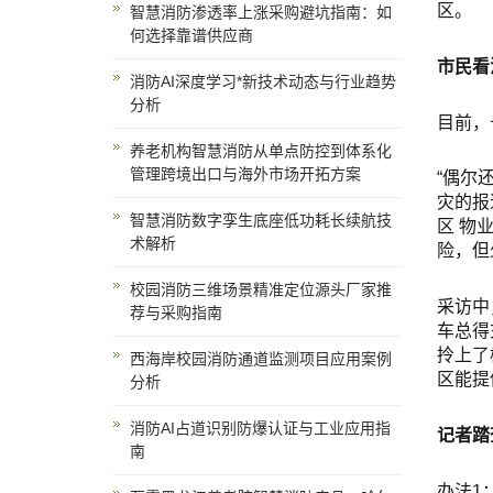
区。
智慧消防渗透率上涨采购避坑指南：如
何选择靠谱供应商
市民看
消防AI深度学习*新技术动态与行业趋势
分析
目前，
养老机构智慧消防从单点防控到体系化
管理跨境出口与海外市场开拓方案
“偶尔
灾的报
智慧消防数字孪生底座低功耗长续航技
区
物
术解析
险，但
校园消防三维场景精准定位源头厂家推
采访中
荐与采购指南
车总得
拎上了
西海岸校园消防通道监测项目应用案例
区能提
分析
消防AI占道识别防爆认证与工业应用指
记者踏
南
办法1