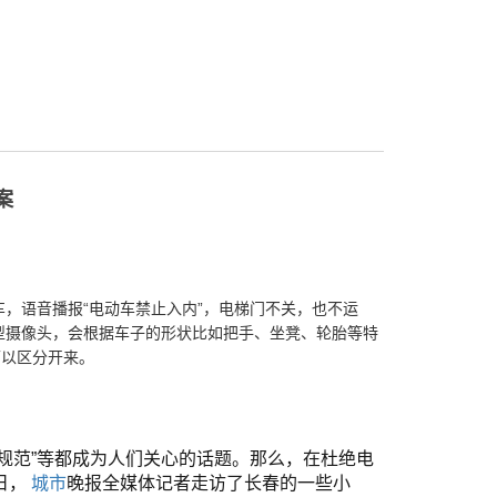
案
车，语音播报“电动车禁止入内”，电梯门不关，也不运
型摄像头，会根据车子的形状比如把手、坐凳、轮胎等特
可以区分开来。
规范”等都成为人们关心的话题。那么，在杜绝电
日，
城市
晚报
全媒体记者走访了长春的一些小