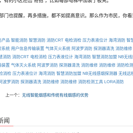
，有的小区还出“奇招”，比如每部电梯中加装了板凳。
部门也提醒，再多措施，都不如提高意识。那么作为市民，你看
防产品
智能消防
智慧消防
消防CRT
电检消检
压力表液位计
海湾消防
智
控系统
用户信息传输装置
气体灭火系统
阿波罗消防
探测器清洗
消防维修
慧消防
消防CRT
电检消检
压力表液位计
海湾消防
智慧消防加盟
NB无
输装置
气体灭火系统
阿波罗消防
探测器清洗
消防维修
消防维修
消防检
检消检
压力表液位计
海湾消防
智慧消防加盟
NB无线感烟探测器
无线远
阿波罗消防
探测器清洗
消防维修
消防维修
消防检测工具
LORA消防
上一个：
无线智能烟感和传统有线烟感的优势
新闻