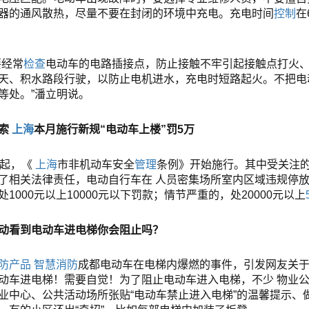
器的通风散热，尽量不要在封闭的环境中充电。充电时间
控制
在
要经常
检查
电动车的电路插接点，防止接触不牢引起接触点打火
天、积水路段行驶，以防止电机进水，充电时短路起火。不把电
等处。”潘立明说。
索
上海
本月施行新规“电动车上楼”罚5万
日起，《
上海
市
非机动车安全
管理
条例》开始施行。其中受关注
了相关法律责任，电动自行车在
人员密集场所
室内区域违规停
处1000元以上10000元以下罚款；情节严重的，处20000元以上
动看到电动车进电梯你会阻止吗？
防产品
智慧消防
成都电动车在电梯内爆燃的事件，引发网友关
动车进电梯！需要自觉！为了阻止电动车进入电梯，不少
物业
业中心、公共活动场所张贴“电动车禁止进入电梯”的温馨提示、