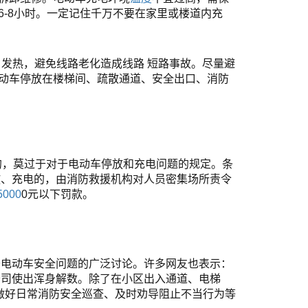
6-8小时。一定记住千万不要在家里或楼道内充
、发热，避免线路老化造成线路
短路
事故。尽量避
动车停放在楼梯间、疏散通道、安全出口、消防
的，莫过于对于电动车停放和充电问题的规定。条
放、充电的，由消防救援机构对人员密集场所责令
5000
0元以下罚款。
于电动车安全问题的广泛讨论。许多网友也表示：
公司
使出浑身解数。除了在小区出入通道、电梯
做好日常消防安全巡查、及时劝导阻止不当行为等