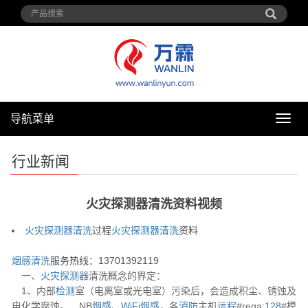
导航菜单
导
航
菜
行业新闻
单
火灾探测器清洗资料视频
火灾
探测器
清洗
过程
火灾
探测器
清洗
资料
烟感
清洗
服务热线：13701392119
一、
火灾
探测器
清洗概念的界定：
1、内部
检测
室（电离室或光电室）污染后，会造成积尘、锈蚀及
电化学腐蚀。 NB
烟感
、
WiFi
烟感
，各
消防
主机
远程
#rega:
128
#模