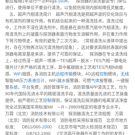
都应每隔1年进行一次#rega:
160
#。 探测器的清洗要由专门单位
进行，使用单位不要自行清洗，以免损伤探测内部和降低灵敏度。
五、超声汽相清洗简介
超声汽相清洗是把超声波的空化效应与
有机溶剂的理化作用，有机结合起来的一种清洗技术。清洗过程
中，工作并不浸在清洗剂中，而是悬在溶剂蒸汽层中汽相清洗，利
用清洗剂上的凝露与探测器表面污物发生溶解作用，并在重力作用
下将污物带走，有效的避免了二次污染，（常规清洗从液体中提出
时，存在污物再次玷污清洗物的现象），这对要求高阻抗表面的探
测器电离室基座来讲，提供了可靠的保证。 探测器在专业清洗线
上，经过热浸－超声－喷淋－TES超声－脱水－TES汽相－静电处
理共计7步严格的清洗工序，其中氟碳脱水工艺和TES汽相NB烟
感、
WiFi
烟感，各消防主机
远程
传输
模块，4G远程
控制
模块，
无线
智能NB
压力表
液位计
，WiFi
漏水
报警器、可燃
气体
报警器，一键报
警
系统
，
平台
免费，消防管理平台，消防管理APP清洗工艺，均为
90年代国际先进水平的精密清洗手段，清洗质量由先进的工艺装备
提供，由严密的工艺
控制
得到，保证清洗后探测器的电离室洁净度
完全达到美国军用标准Mil －R－28809规定的电道专业水平。
万霖（北京）消防技术有限公司 探测器清洗工艺流程图 万霖
（北京）消防技术有限公司 消防电检采用标准规范 北京市地方
标准： DB11/065-
200
0 《北京市电气防火检测技术规范》 国
家标准： GB763-1990 《交流高压电器在长期工作时的发热》