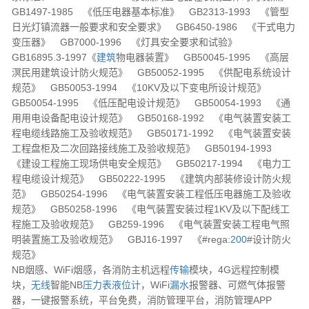
GB1497-1985 《低压电器基本标准》 GB2313-1993 《管型
日光灯镇流器一般要求和安全要求》 GB6450-1986 《干式电力
变压器》 GB7000-1996 《灯具安全要求和试验》
GB16895.3-1997《
建筑
物电器装置》 GB50045-1995 《高层
溟民用建筑设计防火规范》 GB50052-1995 《供配电系统设计
规范》 GB50053-1994 《10KV及以下变电所设计规范》
GB50054-1995 《低压配电设计规范》 GB50054-1993 《通
用用电设备配电设计规范》 GB50168-1992 《电气装置安装工
程电缆线路施工及验收规范》 GB50171-1992 《电气装置安装
工程盘柜及二次回路接线施工及验收规范》 GB50194-1993
《建设工程施工现场供电安全规范》 GB50217-1994 《电力工
程电缆设计规范》 GB50222-1995 《建筑内部装修设计防火规
范》 GB50254-1996 《电气装置安装工程低压电器施工及验收
规范》 GB50258-1996 《电气装置安装过程1KV及以下配线工
程施工及验收规范》 GB259-1996 《电气装置安装工程电气照
明装置施工及验收规范》 GBJ16-1997 《#rega:
200
#设计防火
规范》
NB烟感、WiFi烟感，各消防主机远程
传输
模块，4G远程控制模
块，
无线
智能NB
压力表
液位计
，WiFi
漏水
报警器、可燃气体报警
器，一键报警系统，平台免费，消防管理平台，消防管理APP