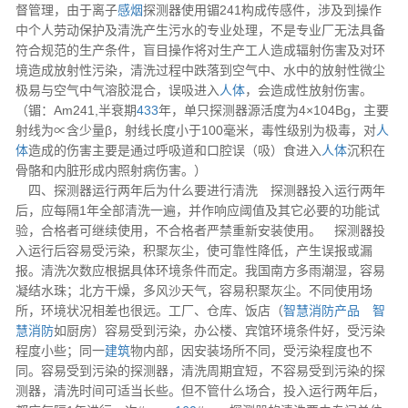
督管理，由于离子
感烟
探测器使用镅241构成传感件，涉及到操作
中个人劳动保护及清洗产生污水的专业处理，不是专业厂无法具备
符合规范的生产条件，盲目操作将对生产工人造成辐射伤害及对环
境造成放射性污染，清洗过程中跌落到空气中、水中的放射性微尘
极易与空气中气溶胶混合，误吸进入
人体
，会造成性放射伤害。
（镅：Am241,半衰期
433
年，单只探测器源活度为4×104Bg，主要
射线为∝含少量β，射线长度小于100毫米，毒性级别为极毒，对
人
体
造成的伤害主要是通过呼吸道和口腔误（吸）食进入
人体
沉积在
骨骼和内脏形成内照射病伤害。）
四、探测器运行两年后为什么要进行清洗
探测器投入运行两年
后，应每隔1年全部清洗一遍，并作响应阈值及其它必要的功能试
验，合格者可继续使用，不合格者严禁重新安装使用。 探测器投
入运行后容易受污染，积聚灰尘，使可靠性降低，产生误报或漏
报。清洗次数应根据具体环境条件而定。我国南方多雨潮湿，容易
凝结水珠；北方干燥，多风沙天气，容易积聚灰尘。不同使用场
所，环境状况相差也很远。工厂、仓库、饭店（
智慧消防产品
智
慧消防
如厨房）容易受到污染，办公楼、宾馆环境条件好，受污染
程度小些；同一
建筑
物内部，因安装场所不同，受污染程度也不
同。容易受到污染的探测器，清洗周期宜短，不容易受到污染的探
测器，清洗时间可适当长些。但不管什么场合，投入运行两年后，