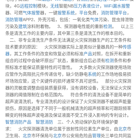
块，4G
远程
控制
模块，
无线
智能NB
压力表
液位计
，
WiFi
漏水
报警
器、可燃
气体
报警
器，一键
报警
系统
，
平台
免费，
消防
管理
平台
，
消防
管理
APP2、外壳污垢，包括：一氧化类
气体
污染、昆虫排泄物
污染及
建筑
涂料附着物。 3、探测器电性能的重新
检测
。 以上三
条是清洗工作的主要内容，其中第三条是清洗工作的根本目的。
二、非专业清洗生产条件无法满足火灾探测器生产的工艺条件和
技术要求的原因：
火灾探测器实际上是类似计量器具的一种
传感
器
，其工作条件的改变和恢复必须和标准
产品
对照，在拆开和重新
组合的过程中会破坏原出厂状态，重新组合后必须有
检测
条件和参
照标准才能保证质量特性的可靠性。 大多数火灾探测器使用场效
应管作为高阻抗元件传递信号，缺少防静电
系统
的工作场地极易损
坏场效应管，这个关键件的损坏通常不具可逆性。 部分火灾探测
器的灵敏度调整由组装质量获得，没有调校设备，无法保证火灾探
测器的阈值限制在合格范围内。 符合条件的清洗设备不是简单的
超声波清洗机，专业清洗机的设计保证了火灾探测器不被超声能量
损伤，原因是选择了不同于一般机械清洗的超声频率和可跟踪频率
瞬变的特殊超声波电源及保证液面不受工件浸入影响的专利设计。
智慧消防产品
智慧消防
三、个人劳动保护及环境保护要
求：
火灾探测器清洗单位属于放射性同位素生产单位，由
北京
市
卫生局、
北京
市环保局与
北京
市公安局危险品
管理
处三单位共同监