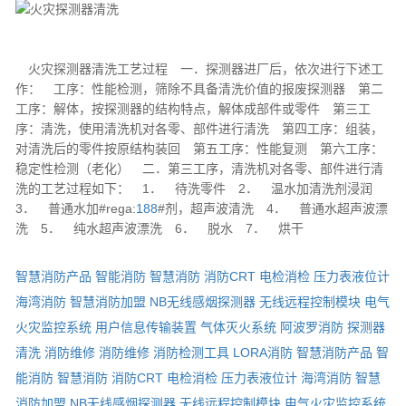
火灾探测器清洗工艺过程
一．探测器进厂后，依次进行下述工
作： 工序：性能检测，筛除不具备清洗价值的报废探测器 第二
工序：解体，按探测器的结构特点，解体成部件或零件 第三工
序：清洗，使用清洗机对各零、部件进行清洗 第四工序：组装，
对清洗后的零件按原结构装回 第五工序：性能复测 第六工序：
稳定性检测（老化） 二．第三工序，清洗机对各零、部件进行清
洗的工艺过程如下： 1． 待洗零件 2． 温水加清洗剂浸润
3． 普通水加#rega:
188
#剂，超声波清洗 4． 普通水超声波漂
洗 5． 纯水超声波漂洗 6． 脱水 7． 烘干
智慧消防产品
智能消防
智慧消防
消防CRT
电检消检
压力表液位计
海湾消防
智慧消防加盟
NB无线感烟探测器
无线远程控制模块
电气
火灾监控系统
用户信息传输装置
气体灭火系统
阿波罗消防
探测器
清洗
消防维修
消防维修
消防检测工具
LORA消防
智慧消防产品
智
能消防
智慧消防
消防CRT
电检消检
压力表液位计
海湾消防
智慧
消防加盟
NB无线感烟探测器
无线远程控制模块
电气火灾监控系统