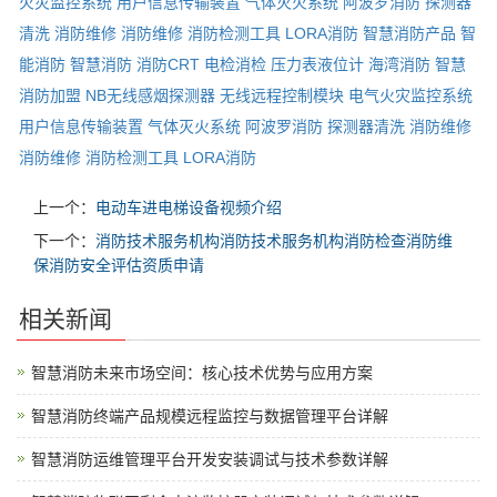
火灾监控系统
用户信息传输装置
气体灭火系统
阿波罗消防
探测器
清洗
消防维修
消防维修
消防检测工具
LORA消防
智慧消防产品
智
能消防
智慧消防
消防CRT
电检消检
压力表液位计
海湾消防
智慧
消防加盟
NB无线感烟探测器
无线远程控制模块
电气火灾监控系统
用户信息传输装置
气体灭火系统
阿波罗消防
探测器清洗
消防维修
消防维修
消防检测工具
LORA消防
上一个：
电动车进电梯设备视频介绍
下一个：
消防技术服务机构消防技术服务机构消防检查消防维
保消防安全评估资质申请
相关新闻
智慧消防未来市场空间：核心技术优势与应用方案
智慧消防终端产品规模远程监控与数据管理平台详解
智慧消防运维管理平台开发安装调试与技术参数详解