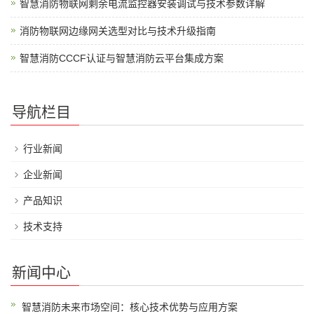
智慧消防物联网剩余电流监控器安装调试与技术参数详解
消防物联网边缘网关选型对比与技术升级指南
智慧消防CCCF认证与智慧消防云平台集成方案
导航栏目
行业新闻
企业新闻
产品知识
技术支持
新闻中心
智慧消防未来市场空间：核心技术优势与应用方案