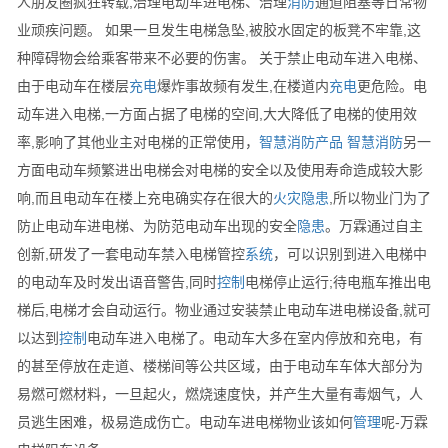
人朋友圈疯狂转载,治理电动车进电梯、治理
消防
通道阻塞等日常物
业顽疾问题。 如果一旦发生电梯急坠,被胶水固定的板凳不牢靠,这
种障碍物会给乘客带来不必要的伤害。 关于禁止电动车进入电梯、
由于电动车在楼层
充电
爆炸事故频有发生,在楼道内
充电
更危险。电
动车进入电梯,一方面占据了电梯的空间,大大降低了电梯的使用效
率,影响了其他业主对电梯的正常使用，
智慧消防产品
智慧消防
另一
方面电动车频繁进出电梯会对电梯的安全以及使用寿命造成较大影
响,而且电动车在楼上充电确实存在很大的
火灾
隐患
,所以物业门为了
防止电动车进电梯、为防范电动车出现的安全
隐患
。万霖通过自主
创新,研发了一套电动车禁入电梯管控
系统
，可以识别到进入电梯中
的电动车及时发出语音警告,同时
控制
电梯停止运行;待电瓶车推出电
梯后,电梯才会自动运行。物业通过安装禁止电动车进电梯设备,就可
以达到
控制
电动车进入电梯了。电动车大多在室内停放和充电，有
的甚至停放在走道、楼梯间等公共区域，由于电动车车体大部分为
易燃可燃材料，一旦起火，燃烧速度快，并产生大量有毒烟气，人
员逃生困难，极易造成伤亡。电动车进电梯物业该如何
管理
呢-万霖