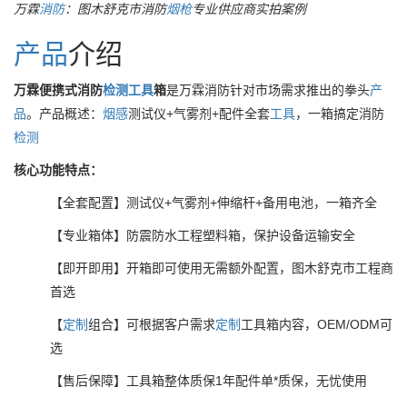
万霖
消防
：图木舒克市消防
烟枪
专业供应商实拍案例
产品
介绍
万霖便携式消防
检测
工具
箱
是万霖消防针对市场需求推出的拳头
产
品
。产品概述：
烟感
测试仪+气雾剂+配件全套
工具
，一箱搞定消防
检测
核心功能特点：
【全套配置】测试仪+气雾剂+伸缩杆+备用电池，一箱齐全
【专业箱体】防震防水工程塑料箱，保护设备运输安全
【即开即用】开箱即可使用无需额外配置，图木舒克市工程商
首选
【
定制
组合】可根据客户需求
定制
工具箱内容，OEM/ODM可
选
【售后保障】工具箱整体质保1年配件单*质保，无忧使用