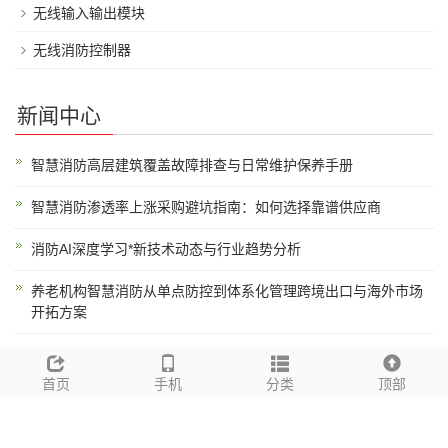
无线输入输出模块
无线消防控制器
新闻中心
智慧消防高层建筑覆盖故障排查与日常维护保养手册
智慧消防渗透率上涨采购避坑指南：如何选择靠谱供应商
消防AI深度学习*新技术动态与行业趋势分析
养老机构智慧消防从单点防控到体系化管理跨境出口与海外市场
开拓方案
智慧消防数字孪生底座低功耗长续航技术解析
首页
手机
分类
顶部
校园消防三维场景精准定位源头厂家推荐与采购指南
西海岸校园消防通道监测项目应用案例分析