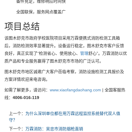
备件充足，维修响应时间快
全国联保，服务网点覆盖广
项目总结
该图木舒克市政府学校医院项目采用万霖便携式消防检测工具箱
后，消防检测效率显著提升。设备运行稳定，图木舒克市客户反馈
良好，真正实现了“检测省心、使用放心、
管理
舒心”。万霖消防以优
质产品和专业服务赢得了图木舒克市市场的广泛认可。
图木舒克市地区诚邀广大客户莅临考察，消防设施检测工具报价及
方案详情欢迎来电咨询。
如需了解更多，请访问：
www.xiaofangdaohang.com
| 全国客服热
线：
4006-016-119
上一个：
为什么深圳单位都在用万霖远程监控系统替代双人值
守？
下一个：
万霖消防：吴忠市消防烟枪直销